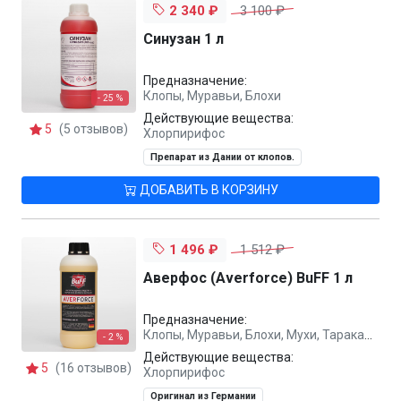
2 340 ₽
3 100 ₽
Синузан 1 л
Предназначение:
Клопы, Муравьи, Блохи
- 25 %
Действующие вещества:
5
(5 отзывов)
Хлорпирифос
Препарат из Дании от клопов.
ДОБАВИТЬ В КОРЗИНУ
1 496 ₽
1 512 ₽
Аверфос (Averforce) BuFF 1 л
Предназначение:
Клопы, Муравьи, Блохи, Мухи, Тараканы
- 2 %
Действующие вещества:
5
(16 отзывов)
Хлорпирифос
Оригинал из Германии