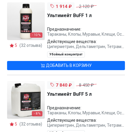
1 914 ₽
2 120 ₽
Ультимейт BuFF 1 л
Предназначение:
Тараканы, Клопы, Муравьи, Клещи, Осы, Комары, Блохи, Мухи
- 10 %
Действующие вещества:
5
(32 отзыва)
Циперметрин, Дельтаметрин, Тетраметрин, Метаборная кислота
Убойный концентрат
ДОБАВИТЬ В КОРЗИНУ
7 840 ₽
8 450 ₽
Ультимейт BuFF 5 л
Предназначение:
Тараканы, Клопы, Муравьи, Клещи, Осы, Комары, Блохи, Мухи
- 8 %
Действующие вещества:
5
(32 отзыва)
Циперметрин, Дельтаметрин, Тетраметрин, Метаборная кислота