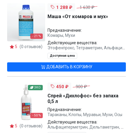
1 288 ₽
1 630 ₽
Маша «От комаров и мух»
Предназначение:
Комары, Мухи
- 21 %
Действующие вещества:
5
(0 отзывов)
Этофенпрокс, Тетраметрин, Альфациперметрин
Доступная цена
ДОБАВИТЬ В КОРЗИНУ
450 ₽
900 ₽
ЭКО
Спрей «Дихлофос» без запаха
0,5 л
Предназначение:
Тараканы, Клопы, Муравьи, Мухи, Осы
- 50 %
Действующие вещества:
5
(0 отзывов)
Альфациперметрин, Дельтаметрин, Тетраметрин