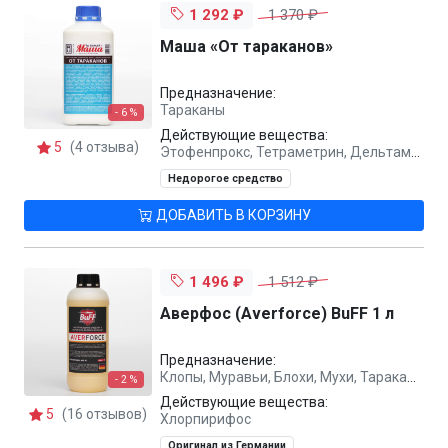
1 292 ₽
1 370 ₽
Маша «От тараканов»
Предназначение:
Тараканы
- 6 %
Действующие вещества:
5
(4 отзыва)
Этофенпрокс, Тетраметрин, Дельтаметрин, Борная кислота
Недорогое средство
ДОБАВИТЬ В КОРЗИНУ
1 496 ₽
1 512 ₽
Аверфос (Averforce) BuFF 1 л
Предназначение:
Клопы, Муравьи, Блохи, Мухи, Тараканы
- 2 %
Действующие вещества:
5
(16 отзывов)
Хлорпирифос
Оригинал из Германии