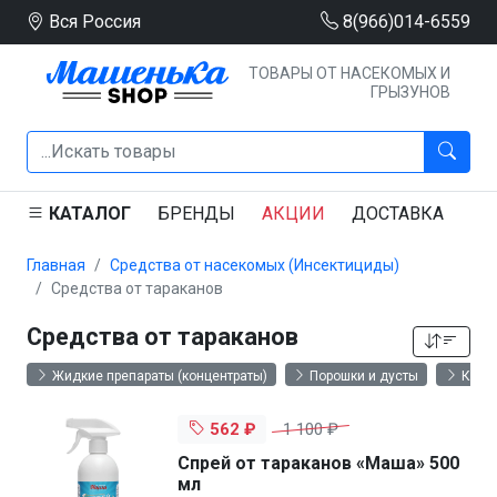
Вся Россия
8(966)014-6559
ТОВАРЫ ОТ НАСЕКОМЫХ И
ГРЫЗУНОВ
КАТАЛОГ
БРЕНДЫ
АКЦИИ
ДОСТАВКА
Ю
Главная
Средства от насекомых (Инсектициды)
Средства от тараканов
Средства от тараканов
Жидкие препараты (концентраты)
Порошки и дусты
Клее
562 ₽
1 100 ₽
Спрей от тараканов «Маша» 500
мл