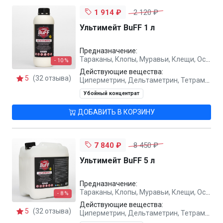
1 914 ₽
2 120 ₽
Ультимейт BuFF 1 л
Предназначение:
Тараканы, Клопы, Муравьи, Клещи, Осы, Комары, Блохи, Мухи
- 10 %
Действующие вещества:
5
(32 отзыва)
Циперметрин, Дельтаметрин, Тетраметрин, Метаборная кислота
Убойный концентрат
ДОБАВИТЬ В КОРЗИНУ
7 840 ₽
8 450 ₽
Ультимейт BuFF 5 л
Предназначение:
Тараканы, Клопы, Муравьи, Клещи, Осы, Комары, Блохи, Мухи
- 8 %
Действующие вещества:
5
(32 отзыва)
Циперметрин, Дельтаметрин, Тетраметрин, Метаборная кислота