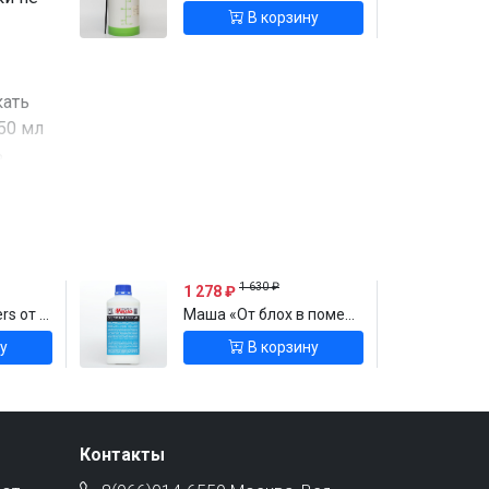
В корзину
кать
50 мл
ь
ость
1 630 ₽
1 278 ₽
ского жука
Маша «От блох в помещении»
у
В корзину
ботку
.
ат
Контакты
тупном