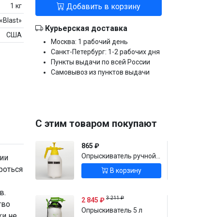
1 кг
Добавить в корзину
«Blast»
Курьерская доставка
США
Москва: 1 рабочий день
Санкт-Петербург: 1-2 рабочих дня
Пункты выдачи по всей России
Самовывоз из пунктов выдачи
С этим товаром покупают
865 ₽
Опрыскиватель ручной 1,5 л
нии
роться
В корзину
в.
3 211 ₽
2 845 ₽
тво
Опрыскиватель 5 л
ки не