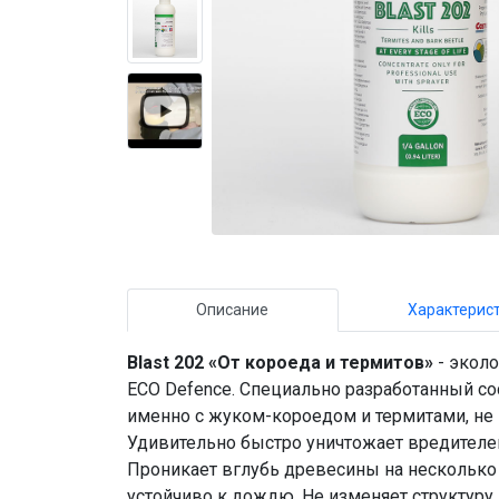
Описание
Характерис
Blast 202 «От короеда и термитов»
- эколо
ECO Defence. Специально разработанный с
именно с жуком-короедом и термитами, не
Удивительно быстро уничтожает вредителей
Проникает вглубь древесины на несколько
устойчиво к дождю. Не изменяет структуру 