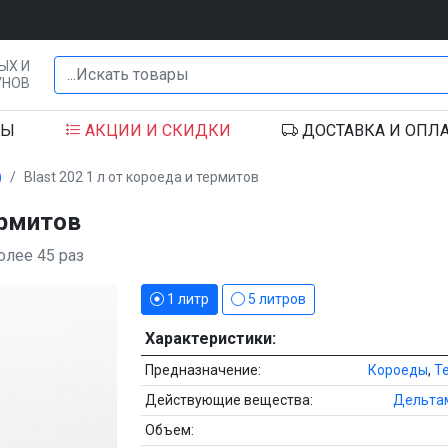
ЫХ И
УНОВ
ДЫ
АКЦИИ
И СКИДКИ
ДОСТАВКА
И ОПЛА
)
Blast 202 1 л от короеда и термитов
ермитов
олее 45 раз
1 литр
5 литров
Характеристики:
Предназначение:
Короеды
,
Т
Действующие вещества:
Дельта
Объем: