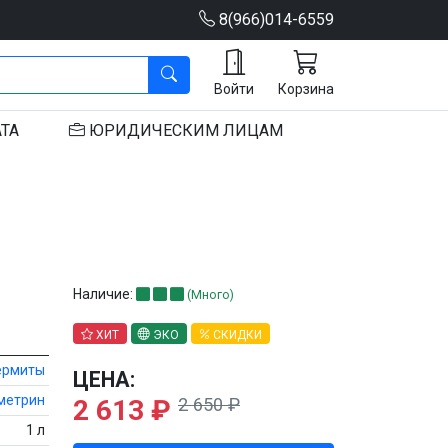
8(966)014-6559
Войти
Корзина
ТА
ЮР
ИДИЧЕСКИМ
ЛИЦАМ
Наличие:
(Много)
ХИТ
ЭКО
СКИДКИ
ермиты
ЦЕНА:
метрин
2 650 ₽
2 613 ₽
1 л